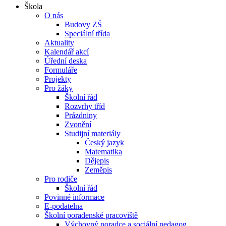
Škola
O nás
Budovy ZŠ
Speciální třída
Aktuality
Kalendář akcí
Úřední deska
Formuláře
Projekty
Pro žáky
Školní řád
Rozvrhy tříd
Prázdniny
Zvonění
Studijní materiály
Český jazyk
Matematika
Dějepis
Zeměpis
Pro rodiče
Školní řád
Povinné informace
E-podatelna
Školní poradenské pracoviště
Výchovný poradce a sociální pedagog