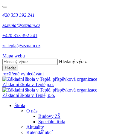
420 353 392 241
zs.tepla@seznam.cz
+420 353 392 241
zs.tepla@seznam.cz
Mapa webu
Hledaný výraz
Hledat
rozšířené vyhledávání
Základní škola v Teplé,
p.o.
Základní škola v Teplé,
p.o.
Škola
O nás
Budovy ZŠ
Speciální třída
Aktuality
Kalendář akcí