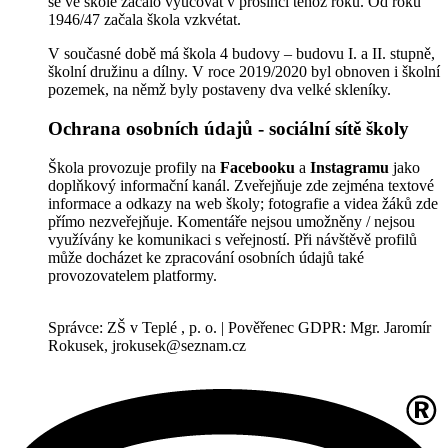
se ve škole začalo vyučovat v prosinci téhož roku. Od roku
1946/47 začala škola vzkvétat.
V současné době má škola 4 budovy – budovu I. a II. stupně,
školní družinu a dílny. V roce 2019/2020 byl obnoven i školní
pozemek, na němž byly postaveny dva velké skleníky.
Ochrana osobních údajů - sociální sítě školy
Škola provozuje profily na
Facebooku
a
Instagramu
jako
doplňkový informační kanál. Zveřejňuje zde zejména textové
informace a odkazy na web školy; fotografie a videa žáků zde
přímo nezveřejňuje. Komentáře nejsou umožněny / nejsou
využívány ke komunikaci s veřejností. Při návštěvě profilů
může docházet ke zpracování osobních údajů také
provozovatelem platformy.
Správce: ZŠ v Teplé , p. o. | Pověřenec GDPR: Mgr. Jaromír
Rokusek, jrokusek@seznam.cz