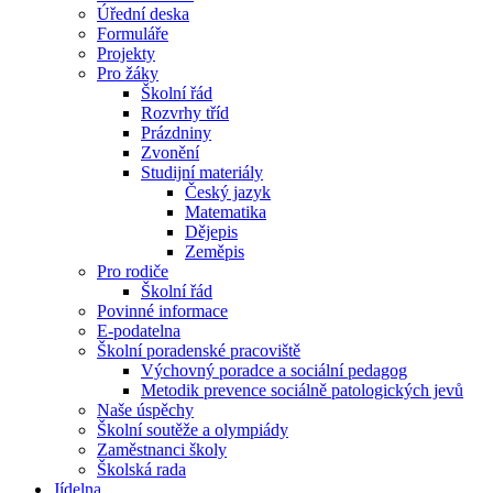
Úřední deska
Formuláře
Projekty
Pro žáky
Školní řád
Rozvrhy tříd
Prázdniny
Zvonění
Studijní materiály
Český jazyk
Matematika
Dějepis
Zeměpis
Pro rodiče
Školní řád
Povinné informace
E-podatelna
Školní poradenské pracoviště
Výchovný poradce a sociální pedagog
Metodik prevence sociálně patologických jevů
Naše úspěchy
Školní soutěže a olympiády
Zaměstnanci školy
Školská rada
Jídelna