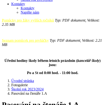
Kontakty
Kontakty
Napište nám
Pomůcky pro žáky vyšších ročníků
Typ: PDF dokument, Velikost:
2.35 MB
Seznam pomůcek pro prvňáčky
Typ: PDF dokument, Velikost: 2.21
MB
Úřední hodiny školy během letních prázdnin (
kancelář školy
)
jsou:
Po a St od 8:00 hod. - 11:00 hod.
Úvodní stránka
Fotogalerie
Školní rok 2023/2024
Pasování na čtenáře 1.A
Pasování na čtenáře 1.A