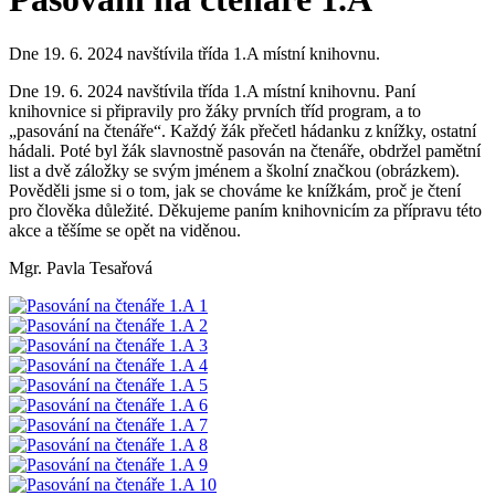
Dne 19. 6. 2024 navštívila třída 1.A místní knihovnu.
Dne 19. 6. 2024 navštívila třída 1.A místní knihovnu. Paní
knihovnice si připravily pro žáky prvních tříd program, a to
„pasování na čtenáře“. Každý žák přečetl hádanku z knížky, ostatní
hádali. Poté byl žák slavnostně pasován na čtenáře, obdržel pamětní
list a dvě záložky se svým jménem a školní značkou (obrázkem).
Pověděli jsme si o tom, jak se chováme ke knížkám, proč je čtení
pro člověka důležité. Děkujeme paním knihovnicím za přípravu této
akce a těšíme se opět na viděnou.
Mgr. Pavla Tesařová