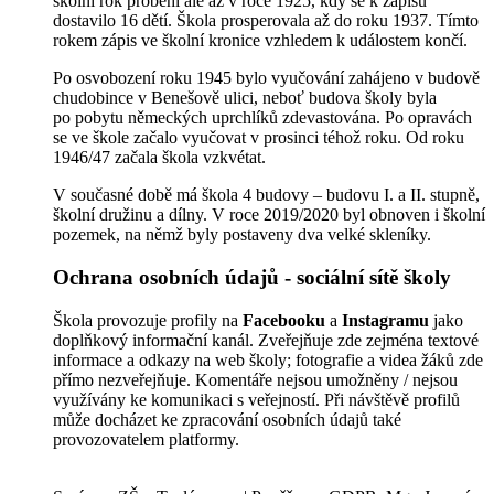
školní rok proběhl ale až v roce 1925, kdy se k zápisu
dostavilo 16 dětí. Škola prosperovala až do roku 1937. Tímto
rokem zápis ve školní kronice vzhledem k událostem končí.
Po osvobození roku 1945 bylo vyučování zahájeno v budově
chudobince v Benešově ulici, neboť budova školy byla
po pobytu německých uprchlíků zdevastována. Po opravách
se ve škole začalo vyučovat v prosinci téhož roku. Od roku
1946/47 začala škola vzkvétat.
V současné době má škola 4 budovy – budovu I. a II. stupně,
školní družinu a dílny. V roce 2019/2020 byl obnoven i školní
pozemek, na němž byly postaveny dva velké skleníky.
Ochrana osobních údajů - sociální sítě školy
Škola provozuje profily na
Facebooku
a
Instagramu
jako
doplňkový informační kanál. Zveřejňuje zde zejména textové
informace a odkazy na web školy; fotografie a videa žáků zde
přímo nezveřejňuje. Komentáře nejsou umožněny / nejsou
využívány ke komunikaci s veřejností. Při návštěvě profilů
může docházet ke zpracování osobních údajů také
provozovatelem platformy.