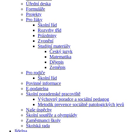
Úřední deska
Formuláře
Projekty
Pro žáky
Školní řád
Rozvrhy tříd
Prázdniny
Zvonění
Studijní materiály
Český jazyk
Matematika
Dějepis
Zeměpis
Pro rodiče
Školní řád
Povinné informace
E-podatelna
Školní poradenské pracoviště
Výchovný poradce a sociální pedagog
Metodik prevence sociálně patologických jevů
Naše úspěchy
Školní soutěže a olympiády
Zaměstnanci školy
Školská rada
Jídelna