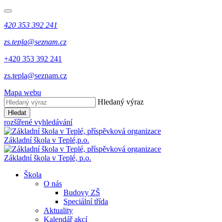
420 353 392 241
zs.tepla@seznam.cz
+420 353 392 241
zs.tepla@seznam.cz
Mapa webu
Hledaný výraz
Hledat
rozšířené vyhledávání
Základní škola v Teplé,
p.o.
Základní škola v Teplé,
p.o.
Škola
O nás
Budovy ZŠ
Speciální třída
Aktuality
Kalendář akcí