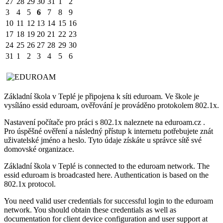
27
28
29
30
31
1
2
3
4
5
6
7
8
9
10
11
12
13
14
15
16
17
18
19
20
21
22
23
24
25
26
27
28
29
30
31
1
2
3
4
5
6
Základní škola v Teplé je připojena k síti eduroam. Ve škole je
vysíláno essid eduroam, ověřování je prováděno protokolem 802.1x.
Nastavení počítače pro práci s 802.1x naleznete na eduroam.cz .
Pro úspěšné ověření a následný přístup k internetu potřebujete znát
uživatelské jméno a heslo. Tyto údaje získáte u správce sítě své
domovské organizace.
Základní škola v Teplé is connected to the eduroam network. The
essid eduroam is broadcasted here. Authentication is based on the
802.1x protocol.
You need valid user credentials for successful login to the eduroam
network. You should obtain these credentials as well as
documentation for client device configuration and user support at