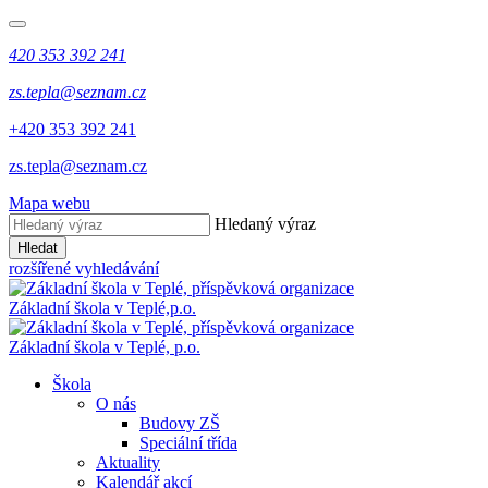
420 353 392 241
zs.tepla@seznam.cz
+420 353 392 241
zs.tepla@seznam.cz
Mapa webu
Hledaný výraz
Hledat
rozšířené vyhledávání
Základní škola v Teplé,
p.o.
Základní škola v Teplé,
p.o.
Škola
O nás
Budovy ZŠ
Speciální třída
Aktuality
Kalendář akcí