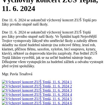
11. 6. 2024
Dne 11. 6. 2024 se uskutečnil výchovný koncert ZUŠ Teplá pro
žáky prvního stupně naší školy.
Dne 11. 6. 2024 se uskutečnil výchovný koncert ZUŠ Teplá
pro žáky prvního stupně naší školy. Ve Špitální kapli Nejsvětější
Trojice vystupovaly žákyně této umělecké školy a zahrály dětem
skladby na různé hudební nástroje (na zobcové flétny, lesní roh,
klarinet, příčnou flétnu, saxofon, xylofon, bicí soupravu, kytary,
klavír), některé za doprovodu klavíru zazpívaly. Pan ředitel ZUŠ
Teplá žákům vysvětlil, jak se na určité hudební nástroje hraje.
Děkujeme všem vystupujícím za hudební zážitek a odvahu vystoupit
před svými spolužáky.
Mgr. Pavla Tesařová