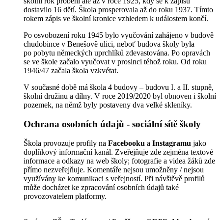
školní rok proběhl ale až v roce 1925, kdy se k zápisu
dostavilo 16 dětí. Škola prosperovala až do roku 1937. Tímto
rokem zápis ve školní kronice vzhledem k událostem končí.
Po osvobození roku 1945 bylo vyučování zahájeno v budově
chudobince v Benešově ulici, neboť budova školy byla
po pobytu německých uprchlíků zdevastována. Po opravách
se ve škole začalo vyučovat v prosinci téhož roku. Od roku
1946/47 začala škola vzkvétat.
V současné době má škola 4 budovy – budovu I. a II. stupně,
školní družinu a dílny. V roce 2019/2020 byl obnoven i školní
pozemek, na němž byly postaveny dva velké skleníky.
Ochrana osobních údajů - sociální sítě školy
Škola provozuje profily na
Facebooku
a
Instagramu
jako
doplňkový informační kanál. Zveřejňuje zde zejména textové
informace a odkazy na web školy; fotografie a videa žáků zde
přímo nezveřejňuje. Komentáře nejsou umožněny / nejsou
využívány ke komunikaci s veřejností. Při návštěvě profilů
může docházet ke zpracování osobních údajů také
provozovatelem platformy.