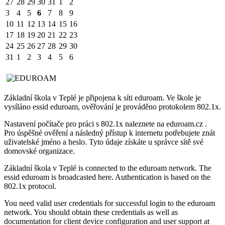
27
28
29
30
31
1
2
3
4
5
6
7
8
9
10
11
12
13
14
15
16
17
18
19
20
21
22
23
24
25
26
27
28
29
30
31
1
2
3
4
5
6
Základní škola v Teplé je připojena k síti eduroam. Ve škole je
vysíláno essid eduroam, ověřování je prováděno protokolem 802.1x.
Nastavení počítače pro práci s 802.1x naleznete na eduroam.cz .
Pro úspěšné ověření a následný přístup k internetu potřebujete znát
uživatelské jméno a heslo. Tyto údaje získáte u správce sítě své
domovské organizace.
Základní škola v Teplé is connected to the eduroam network. The
essid eduroam is broadcasted here. Authentication is based on the
802.1x protocol.
You need valid user credentials for successful login to the eduroam
network. You should obtain these credentials as well as
documentation for client device configuration and user support at