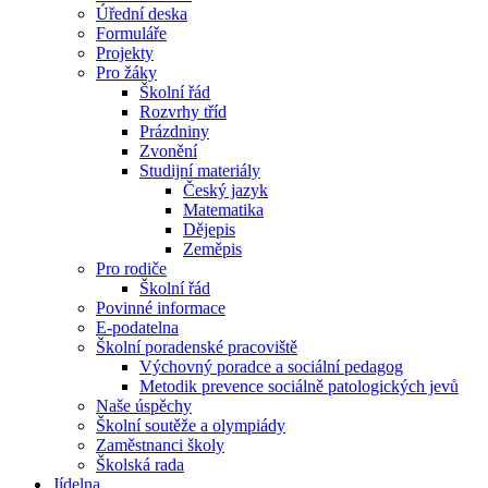
Úřední deska
Formuláře
Projekty
Pro žáky
Školní řád
Rozvrhy tříd
Prázdniny
Zvonění
Studijní materiály
Český jazyk
Matematika
Dějepis
Zeměpis
Pro rodiče
Školní řád
Povinné informace
E-podatelna
Školní poradenské pracoviště
Výchovný poradce a sociální pedagog
Metodik prevence sociálně patologických jevů
Naše úspěchy
Školní soutěže a olympiády
Zaměstnanci školy
Školská rada
Jídelna