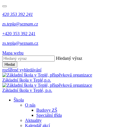
420 353 392 241
zs.tepla@seznam.cz
+420 353 392 241
zs.tepla@seznam.cz
Mapa webu
Hledaný výraz
Hledat
rozšířené vyhledávání
Základní škola v Teplé,
p.o.
Základní škola v Teplé,
p.o.
Škola
O nás
Budovy ZŠ
Speciální třída
Aktuality
Kalendář akcí