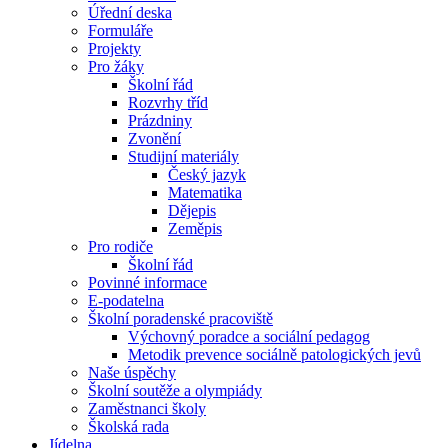
Úřední deska
Formuláře
Projekty
Pro žáky
Školní řád
Rozvrhy tříd
Prázdniny
Zvonění
Studijní materiály
Český jazyk
Matematika
Dějepis
Zeměpis
Pro rodiče
Školní řád
Povinné informace
E-podatelna
Školní poradenské pracoviště
Výchovný poradce a sociální pedagog
Metodik prevence sociálně patologických jevů
Naše úspěchy
Školní soutěže a olympiády
Zaměstnanci školy
Školská rada
Jídelna