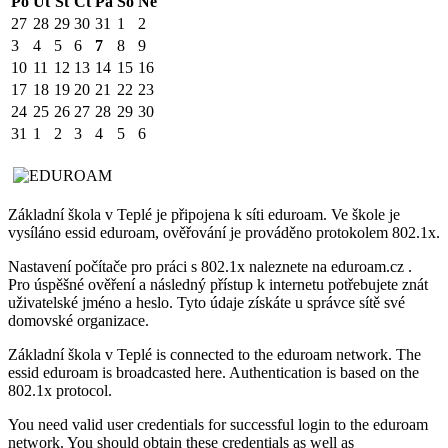
Po
Út
St
Čt
Pá
So
Ne
27
28
29
30
31
1
2
3
4
5
6
7
8
9
10
11
12
13
14
15
16
17
18
19
20
21
22
23
24
25
26
27
28
29
30
31
1
2
3
4
5
6
Základní škola v Teplé je připojena k síti eduroam. Ve škole je
vysíláno essid eduroam, ověřování je prováděno protokolem 802.1x.
Nastavení počítače pro práci s 802.1x naleznete na eduroam.cz .
Pro úspěšné ověření a následný přístup k internetu potřebujete znát
uživatelské jméno a heslo. Tyto údaje získáte u správce sítě své
domovské organizace.
Základní škola v Teplé is connected to the eduroam network. The
essid eduroam is broadcasted here. Authentication is based on the
802.1x protocol.
You need valid user credentials for successful login to the eduroam
network. You should obtain these credentials as well as