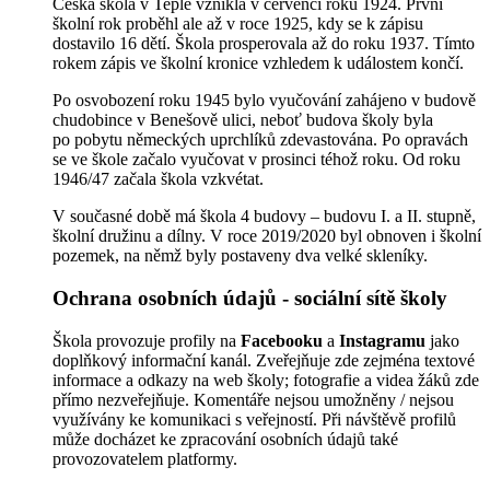
Česká škola v Teplé vznikla v červenci roku 1924. První
školní rok proběhl ale až v roce 1925, kdy se k zápisu
dostavilo 16 dětí. Škola prosperovala až do roku 1937. Tímto
rokem zápis ve školní kronice vzhledem k událostem končí.
Po osvobození roku 1945 bylo vyučování zahájeno v budově
chudobince v Benešově ulici, neboť budova školy byla
po pobytu německých uprchlíků zdevastována. Po opravách
se ve škole začalo vyučovat v prosinci téhož roku. Od roku
1946/47 začala škola vzkvétat.
V současné době má škola 4 budovy – budovu I. a II. stupně,
školní družinu a dílny. V roce 2019/2020 byl obnoven i školní
pozemek, na němž byly postaveny dva velké skleníky.
Ochrana osobních údajů - sociální sítě školy
Škola provozuje profily na
Facebooku
a
Instagramu
jako
doplňkový informační kanál. Zveřejňuje zde zejména textové
informace a odkazy na web školy; fotografie a videa žáků zde
přímo nezveřejňuje. Komentáře nejsou umožněny / nejsou
využívány ke komunikaci s veřejností. Při návštěvě profilů
může docházet ke zpracování osobních údajů také
provozovatelem platformy.