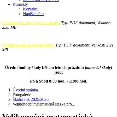
Kontakty
Kontakty
Napište nám
Pomůcky pro žáky vyšších ročníků
Typ: PDF dokument, Velikost:
2.35 MB
Seznam pomůcek pro prvňáčky
Typ: PDF dokument, Velikost: 2.21
MB
Úřední hodiny školy během letních prázdnin (
kancelář školy
)
jsou:
Po a St od 8:00 hod. - 11:00 hod.
Úvodní stránka
Fotogalerie
Školní rok 2025/2026
Velikonoční matematická stezka pro...
Velikonoční matematická