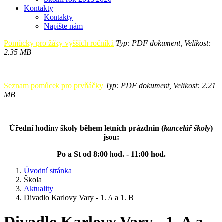
Kontakty
Kontakty
Napište nám
Pomůcky pro žáky vyšších ročníků
Typ: PDF dokument, Velikost:
2.35 MB
Seznam pomůcek pro prvňáčky
Typ: PDF dokument, Velikost: 2.21
MB
Úřední hodiny školy během letních prázdnin (
kancelář školy
)
jsou:
Po a St od 8:00 hod. - 11:00 hod.
Úvodní stránka
Škola
Aktuality
Divadlo Karlovy Vary - 1. A a 1. B
Divadlo Karlovy Vary - 1. A a