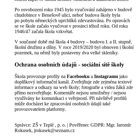
Po osvobození roku 1945 bylo vyučování zahájeno v budově
chudobince v Benešově ulici, neboť budova školy byla
po pobytu německých uprchlíků zdevastována. Po opravách
se ve škole začalo vyučovat v prosinci téhož roku. Od roku
1946/47 začala škola vzkvétat.
V současné době má škola 4 budovy – budovu I. a II. stupně,
školní družinu a dílny. V roce 2019/2020 byl obnoven i školní
pozemek, na němž byly postaveny dva velké skleníky.
Ochrana osobních údajů - sociální sítě školy
Škola provozuje profily na
Facebooku
a
Instagramu
jako
doplňkový informační kanál. Zveřejňuje zde zejména textové
informace a odkazy na web školy; fotografie a videa žáků zde
přímo nezveřejňuje. Komentáře nejsou umožněny / nejsou
využívány ke komunikaci s veřejností. Při návštěvě profilů
může docházet ke zpracování osobních údajů také
provozovatelem platformy.
Správce: ZŠ v Teplé , p. o. | Pověřenec GDPR: Mgr. Jaromír
Rokusek, jrokusek@seznam.cz