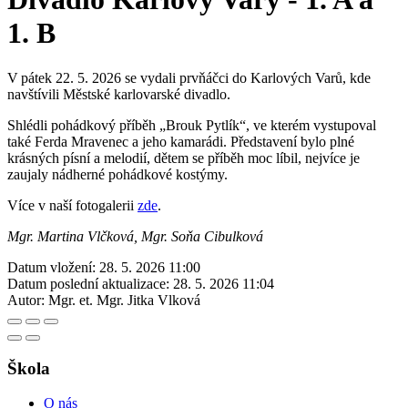
1. B
V pátek 22. 5. 2026 se vydali prvňáčci do Karlových Varů, kde
navštívili Městské karlovarské divadlo.
Shlédli pohádkový příběh „Brouk Pytlík“, ve kterém vystupoval
také Ferda Mravenec a jeho kamarádi. Představení bylo plné
krásných písní a melodií, dětem se příběh moc líbil, nejvíce je
zaujaly nádherné pohádkové kostýmy.
Více v naší fotogalerii
zde
.
Mgr. Martina Vlčková, Mgr. Soňa Cibulková
Datum vložení:
28. 5. 2026 11:00
Datum poslední aktualizace:
28. 5. 2026 11:04
Autor:
Mgr. et. Mgr. Jitka Vlková
Škola
O nás