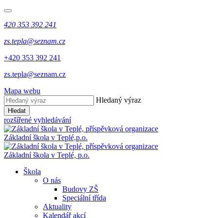
420 353 392 241
zs.tepla@seznam.cz
+420 353 392 241
zs.tepla@seznam.cz
Mapa webu
Hledaný výraz
Hledat
rozšířené vyhledávání
Základní škola v Teplé,
p.o.
Základní škola v Teplé,
p.o.
Škola
O nás
Budovy ZŠ
Speciální třída
Aktuality
Kalendář akcí