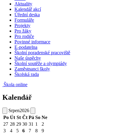
Aktuality
Kalendář akcí
Úřední deska
Formuláře
Projekty
Pro žáky
Pro rodiče
Povinné informace
E-podatelna
Školní poradenské pracoviště
Naše úspěchy
Školní soutěže a olympiády
Zaměstnanci školy
Školská rada
Škola online
Kalendář
Srpen
2026
Po
Út
St
Čt
Pá
So
Ne
27
28
29
30
31
1
2
3
4
5
6
7
8
9