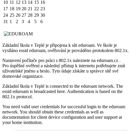
10
11
12
13
14
15
16
17
18
19
20
21
22
23
24
25
26
27
28
29
30
31
1
2
3
4
5
6
Základní škola v Teplé je připojena k síti eduroam. Ve škole je
vysíláno essid eduroam, ověřování je prováděno protokolem 802.1x.
Nastavení počítače pro práci s 802.1x naleznete na eduroam.cz .
Pro úspěšné ověření a následný přístup k internetu potřebujete znát
uživatelské jméno a heslo. Tyto údaje získáte u správce sítě své
domovské organizace.
Základní škola v Teplé is connected to the eduroam network. The
essid eduroam is broadcasted here. Authentication is based on the
802.1x protocol.
You need valid user credentials for successful login to the eduroam
network. You should obtain these credentials as well as
documentation for client device configuration and user support at
your home institution.