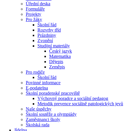
Úřední deska
Formuláře
Projekty
Pro žáky
Školní řád
Rozvrhy tříd
Prázdniny
Zvonění
Studijní materiály
Český jazyk
Matematika
Dějepis
Zeměpis
Pro rodiče
Školní řád
Povinné informace
E-podatelna
Školní poradenské pracoviště
Výchovný poradce a sociální pedagog
Metodik prevence sociálně patologických jevů
Naše úspěchy
Školní soutěže a olympiády
Zaměstnanci školy
Školská rada
Jídelna