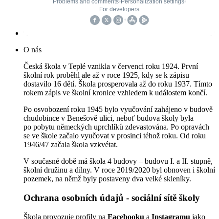
O nás
Česká škola v Teplé vznikla v červenci roku 1924. První
školní rok proběhl ale až v roce 1925, kdy se k zápisu
dostavilo 16 dětí. Škola prosperovala až do roku 1937. Tímto
rokem zápis ve školní kronice vzhledem k událostem končí.
Po osvobození roku 1945 bylo vyučování zahájeno v budově
chudobince v Benešově ulici, neboť budova školy byla
po pobytu německých uprchlíků zdevastována. Po opravách
se ve škole začalo vyučovat v prosinci téhož roku. Od roku
1946/47 začala škola vzkvétat.
V současné době má škola 4 budovy – budovu I. a II. stupně,
školní družinu a dílny. V roce 2019/2020 byl obnoven i školní
pozemek, na němž byly postaveny dva velké skleníky.
Ochrana osobních údajů - sociální sítě školy
Škola provozuje profily na
Facebooku
a
Instagramu
jako