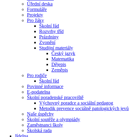
Úřední deska
Formuláře
Projekty
Pro žáky
Školní řád
Rozvrhy tříd
Prázdniny
Zvonění
Studijní materiály
Český jazyk
Matematika
Dějepis
Zeměpis
Pro rodiče
Školní řád
Povinné informace
E-podatelna
Školní poradenské pracoviště
Výchovný poradce a sociální pedagog
Metodik prevence sociálně patologických jevů
Naše úspěchy
Školní soutěže a olympiády
Zaměstnanci školy
Školská rada
Jídelna