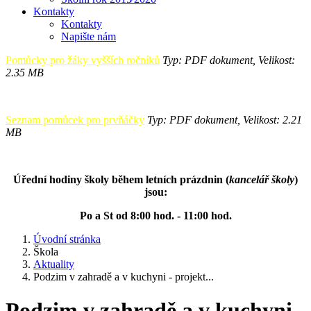
Kontakty
Kontakty
Napište nám
Pomůcky pro žáky vyšších ročníků
Typ: PDF dokument, Velikost:
2.35 MB
Seznam pomůcek pro prvňáčky
Typ: PDF dokument, Velikost: 2.21
MB
Úřední hodiny školy během letních prázdnin (
kancelář školy
)
jsou:
Po a St od 8:00 hod. - 11:00 hod.
Úvodní stránka
Škola
Aktuality
Podzim v zahradě a v kuchyni - projekt...
Podzim v zahradě a v kuchyni -