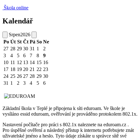
Škola online
Kalendář
Srpen
2026
Po
Út
St
Čt
Pá
So
Ne
27
28
29
30
31
1
2
3
4
5
6
7
8
9
10
11
12
13
14
15
16
17
18
19
20
21
22
23
24
25
26
27
28
29
30
31
1
2
3
4
5
6
Základní škola v Teplé je připojena k síti eduroam. Ve škole je
vysíláno essid eduroam, ověřování je prováděno protokolem 802.1x.
Nastavení počítače pro práci s 802.1x naleznete na eduroam.cz .
Pro úspěšné ověření a následný přístup k internetu potřebujete znát
uživatelské jméno a heslo. Tyto údaje získáte u správce sítě své