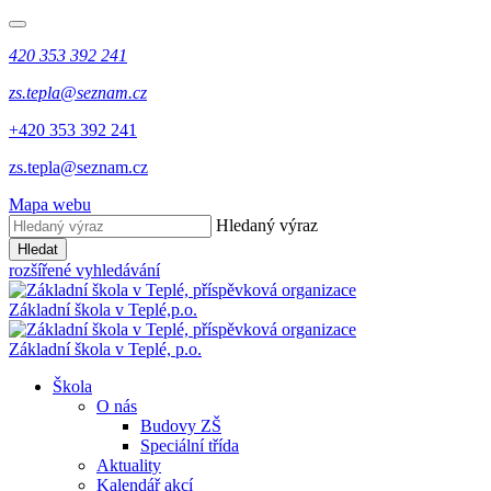
420 353 392 241
zs.tepla@seznam.cz
+420 353 392 241
zs.tepla@seznam.cz
Mapa webu
Hledaný výraz
Hledat
rozšířené vyhledávání
Základní škola v Teplé,
p.o.
Základní škola v Teplé,
p.o.
Škola
O nás
Budovy ZŠ
Speciální třída
Aktuality
Kalendář akcí