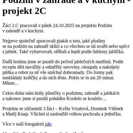
projekt 2C
Žáci 2.C pracovali v pátek 24.10.2025 na projektu Podzim
v zahradě a v kuchyni.
Nejprve společně zpracovali plakát o tom, jaké plodiny
se na podzim na zahradě sklízí a co všechno se dá uvařit nebo upéct
z jablek. Také vybarvovali, stříhali a lepili podle šablony jablíčka.
Další hodinu jsme se pustili do pečení jablečných muffinů. Podle
receptu děti navážily a odměřily suroviny, oloupaly a nakrájely
jablka a robot za ně vše smíchal dohromady. Do formy pak
naskládaly košíčky a do nich těsto. Peklo se to asi 20 minut.
Mňam…
Celou dobu nám hrály písničky o podzimu, zahradě a jablkách
a nakonec jsme si pustili pohádku Koulelo se koulelo…
Projektu se zúčastnili 3 žáci – Květa Vrzalová, Dominik Vilímek
a Matěj Knap. Všichni si zasloužili velkou pochvalu a jedničku.
Více v naší fotogalerii
zde
.