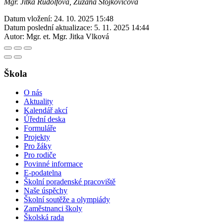
Mgr. Jitka Rudolfová, Zuzana Stojkovičová
Datum vložení:
24. 10. 2025 15:48
Datum poslední aktualizace:
5. 11. 2025 14:44
Autor:
Mgr. et. Mgr. Jitka Vlková
Škola
O nás
Aktuality
Kalendář akcí
Úřední deska
Formuláře
Projekty
Pro žáky
Pro rodiče
Povinné informace
E-podatelna
Školní poradenské pracoviště
Naše úspěchy
Školní soutěže a olympiády
Zaměstnanci školy
Školská rada