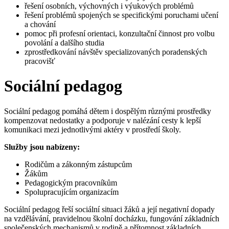
řešení osobních, výchovných i výukových problémů
řešení problémů spojených se specifickými poruchami učení
a chování
pomoc při profesní orientaci, konzultační činnost pro volbu
povolání a dalšího studia
zprostředkování návštěv specializovaných poradenských
pracovišť
Sociální pedagog
Sociální pedagog pomáhá dětem i dospělým různými prostředky
kompenzovat nedostatky a podporuje v nalézání cesty k lepší
komunikaci mezi jednotlivými aktéry v prostředí školy.
Služby jsou nabízeny:
Rodičům a zákonným zástupcům
Žákům
Pedagogickým pracovníkům
Spolupracujícím organizacím
Sociální pedagog řeší sociální situaci žáků a její negativní dopady
na vzdělávání, pravidelnou školní docházku, fungování základních
společenských mechanismů v rodině a přítomnost základních