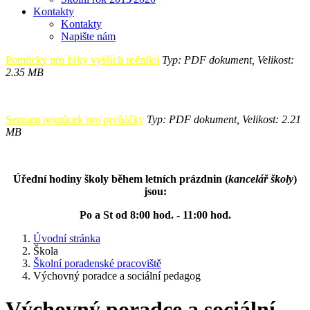
Kontakty
Kontakty
Napište nám
Pomůcky pro žáky vyšších ročníků
Typ: PDF dokument, Velikost:
2.35 MB
Seznam pomůcek pro prvňáčky
Typ: PDF dokument, Velikost: 2.21
MB
Úřední hodiny školy během letních prázdnin (
kancelář školy
)
jsou:
Po a St od 8:00 hod. - 11:00 hod.
Úvodní stránka
Škola
Školní poradenské pracoviště
Výchovný poradce a sociální pedagog
Výchovný poradce a sociální