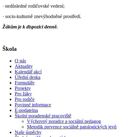
· nedůsledné rodičovské vedení;
· socio-kulturně znevýhodněné prostředí.
Žákům je k dispozici denně.
Škola
O nás
Aktuality
Kalendář akcí
Úřední deska
Formuláře
Projekty
Pro žáky
Pro rodiče
Povinné informace
E-podatelna
Školní poradenské pracoviště
Výchovný poradce a sociální pedagog
Metodik prevence sociálně patologických jevů
Naše úspěchy