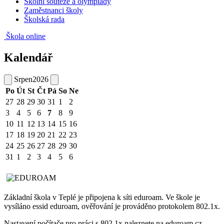
Školní soutěže a olympiády
Zaměstnanci školy
Školská rada
Škola online
Kalendář
Srpen
2026
Po
Út
St
Čt
Pá
So
Ne
27
28
29
30
31
1
2
3
4
5
6
7
8
9
10
11
12
13
14
15
16
17
18
19
20
21
22
23
24
25
26
27
28
29
30
31
1
2
3
4
5
6
Základní škola v Teplé je připojena k síti eduroam. Ve škole je
vysíláno essid eduroam, ověřování je prováděno protokolem 802.1x.
Nastavení počítače pro práci s 802.1x naleznete na eduroam.cz .