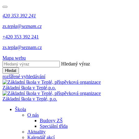
420 353 392 241
zs.tepla@seznam.cz
+420 353 392 241
zs.tepla@seznam.cz
Mapa webu
Hledaný výraz
Hledat
rozšířené vyhledávání
Základní škola v Teplé,
p.o.
Základní škola v Teplé,
p.o.
Škola
O nás
Budovy ZŠ
Speciální třída
Aktuality
Kalendář akcí