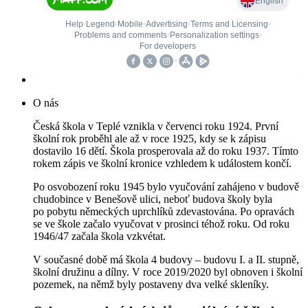
O nás
Česká škola v Teplé vznikla v červenci roku 1924. První
školní rok proběhl ale až v roce 1925, kdy se k zápisu
dostavilo 16 dětí. Škola prosperovala až do roku 1937. Tímto
rokem zápis ve školní kronice vzhledem k událostem končí.
Po osvobození roku 1945 bylo vyučování zahájeno v budově
chudobince v Benešově ulici, neboť budova školy byla
po pobytu německých uprchlíků zdevastována. Po opravách
se ve škole začalo vyučovat v prosinci téhož roku. Od roku
1946/47 začala škola vzkvétat.
V současné době má škola 4 budovy – budovu I. a II. stupně,
školní družinu a dílny. V roce 2019/2020 byl obnoven i školní
pozemek, na němž byly postaveny dva velké skleníky.