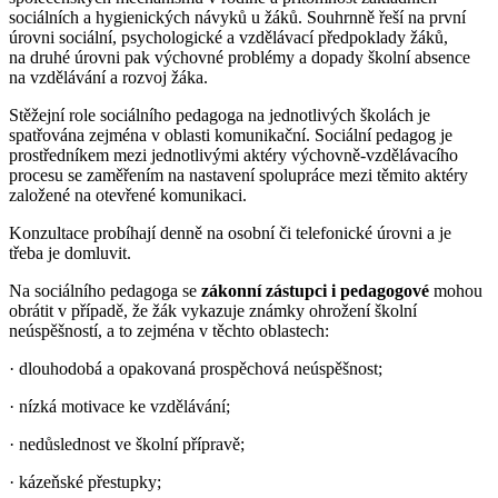
sociálních a hygienických návyků u žáků. Souhrnně řeší na první
úrovni sociální, psychologické a vzdělávací předpoklady žáků,
na druhé úrovni pak výchovné problémy a dopady školní absence
na vzdělávání a rozvoj žáka.
Stěžejní role sociálního pedagoga na jednotlivých školách je
spatřována zejména v oblasti komunikační. Sociální pedagog je
prostředníkem mezi jednotlivými aktéry výchovně-vzdělávacího
procesu se zaměřením na nastavení spolupráce mezi těmito aktéry
založené na otevřené komunikaci.
Konzultace probíhají denně na osobní či telefonické úrovni a je
třeba je domluvit.
Na sociálního pedagoga se
zákonní zástupci i pedagogové
mohou
obrátit v případě, že žák vykazuje známky ohrožení školní
neúspěšností, a to zejména v těchto oblastech:
· dlouhodobá a opakovaná prospěchová neúspěšnost;
· nízká motivace ke vzdělávání;
· nedůslednost ve školní přípravě;
· kázeňské přestupky;