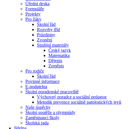
Úřední deska
Formuláře
Projekty
Pro žáky
Školní řád
Rozvrhy tříd
Prázdniny
Zvonění
Studijní materiály
Český jazyk
Matematika
Dějepis
Zeměpis
Pro rodiče
Školní řád
Povinné informace
E-podatelna
Školní poradenské pracoviště
Výchovný poradce a sociální pedagog
Metodik prevence sociálně patologických jevů
Naše úspěchy
Školní soutěže a olympiády
Zaměstnanci školy
Školská rada
Jídelna