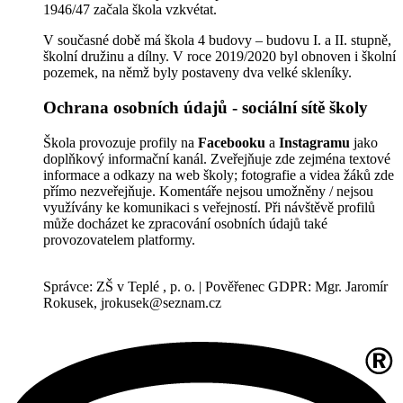
1946/47 začala škola vzkvétat.
V současné době má škola 4 budovy – budovu I. a II. stupně,
školní družinu a dílny. V roce 2019/2020 byl obnoven i školní
pozemek, na němž byly postaveny dva velké skleníky.
Ochrana osobních údajů - sociální sítě školy
Škola provozuje profily na
Facebooku
a
Instagramu
jako
doplňkový informační kanál. Zveřejňuje zde zejména textové
informace a odkazy na web školy; fotografie a videa žáků zde
přímo nezveřejňuje. Komentáře nejsou umožněny / nejsou
využívány ke komunikaci s veřejností. Při návštěvě profilů
může docházet ke zpracování osobních údajů také
provozovatelem platformy.
Správce: ZŠ v Teplé , p. o. | Pověřenec GDPR: Mgr. Jaromír
Rokusek, jrokusek@seznam.cz