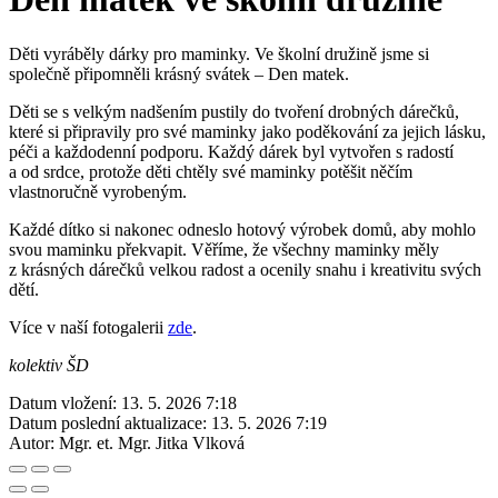
Děti vyráběly dárky pro maminky. Ve školní družině jsme si
společně připomněli krásný svátek – Den matek.
Děti se s velkým nadšením pustily do tvoření drobných dárečků,
které si připravily pro své maminky jako poděkování za jejich lásku,
péči a každodenní podporu. Každý dárek byl vytvořen s radostí
a od srdce, protože děti chtěly své maminky potěšit něčím
vlastnoručně vyrobeným.
Každé dítko si nakonec odneslo hotový výrobek domů, aby mohlo
svou maminku překvapit. Věříme, že všechny maminky měly
z krásných dárečků velkou radost a ocenily snahu i kreativitu svých
dětí.
Více v naší fotogalerii
zde
.
kolektiv ŠD
Datum vložení:
13. 5. 2026 7:18
Datum poslední aktualizace:
13. 5. 2026 7:19
Autor:
Mgr. et. Mgr. Jitka Vlková