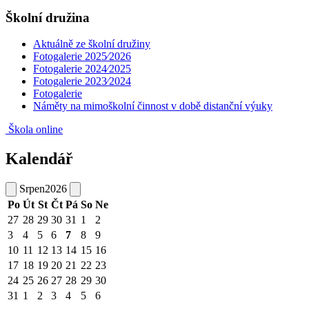
Školní družina
Aktuálně ze školní družiny
Fotogalerie 2025⁄2026
Fotogalerie 2024⁄2025
Fotogalerie 2023⁄2024
Fotogalerie
Náměty na mimoškolní činnost v době distanční výuky
Škola online
Kalendář
Srpen
2026
Po
Út
St
Čt
Pá
So
Ne
27
28
29
30
31
1
2
3
4
5
6
7
8
9
10
11
12
13
14
15
16
17
18
19
20
21
22
23
24
25
26
27
28
29
30
31
1
2
3
4
5
6