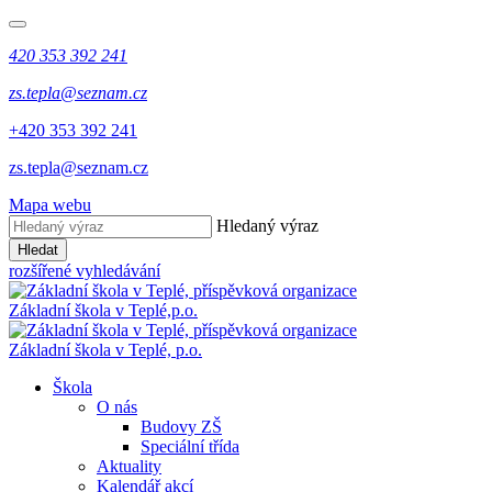
420 353 392 241
zs.tepla@seznam.cz
+420 353 392 241
zs.tepla@seznam.cz
Mapa webu
Hledaný výraz
Hledat
rozšířené vyhledávání
Základní škola v Teplé,
p.o.
Základní škola v Teplé,
p.o.
Škola
O nás
Budovy ZŠ
Speciální třída
Aktuality
Kalendář akcí