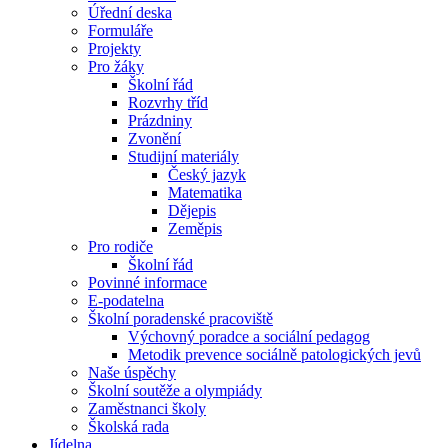
Úřední deska
Formuláře
Projekty
Pro žáky
Školní řád
Rozvrhy tříd
Prázdniny
Zvonění
Studijní materiály
Český jazyk
Matematika
Dějepis
Zeměpis
Pro rodiče
Školní řád
Povinné informace
E-podatelna
Školní poradenské pracoviště
Výchovný poradce a sociální pedagog
Metodik prevence sociálně patologických jevů
Naše úspěchy
Školní soutěže a olympiády
Zaměstnanci školy
Školská rada
Jídelna