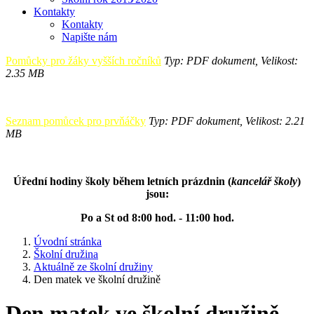
Kontakty
Kontakty
Napište nám
Pomůcky pro žáky vyšších ročníků
Typ: PDF dokument, Velikost:
2.35 MB
Seznam pomůcek pro prvňáčky
Typ: PDF dokument, Velikost: 2.21
MB
Úřední hodiny školy během letních prázdnin (
kancelář školy
)
jsou:
Po a St od 8:00 hod. - 11:00 hod.
Úvodní stránka
Školní družina
Aktuálně ze školní družiny
Den matek ve školní družině
Den matek ve školní družině