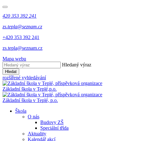
420 353 392 241
zs.tepla@seznam.cz
+420 353 392 241
zs.tepla@seznam.cz
Mapa webu
Hledaný výraz
Hledat
rozšířené vyhledávání
Základní škola v Teplé,
p.o.
Základní škola v Teplé,
p.o.
Škola
O nás
Budovy ZŠ
Speciální třída
Aktuality
Kalendář akcí