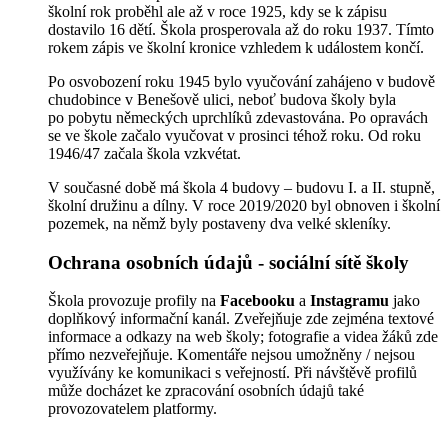
školní rok proběhl ale až v roce 1925, kdy se k zápisu
dostavilo 16 dětí. Škola prosperovala až do roku 1937. Tímto
rokem zápis ve školní kronice vzhledem k událostem končí.
Po osvobození roku 1945 bylo vyučování zahájeno v budově
chudobince v Benešově ulici, neboť budova školy byla
po pobytu německých uprchlíků zdevastována. Po opravách
se ve škole začalo vyučovat v prosinci téhož roku. Od roku
1946/47 začala škola vzkvétat.
V současné době má škola 4 budovy – budovu I. a II. stupně,
školní družinu a dílny. V roce 2019/2020 byl obnoven i školní
pozemek, na němž byly postaveny dva velké skleníky.
Ochrana osobních údajů - sociální sítě školy
Škola provozuje profily na
Facebooku
a
Instagramu
jako
doplňkový informační kanál. Zveřejňuje zde zejména textové
informace a odkazy na web školy; fotografie a videa žáků zde
přímo nezveřejňuje. Komentáře nejsou umožněny / nejsou
využívány ke komunikaci s veřejností. Při návštěvě profilů
může docházet ke zpracování osobních údajů také
provozovatelem platformy.