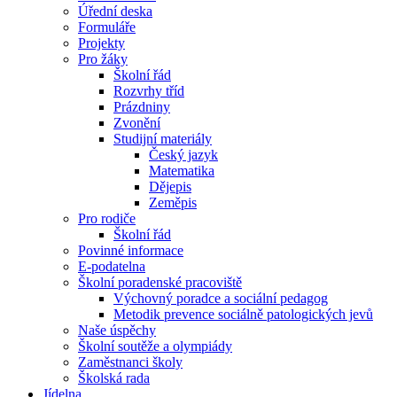
Úřední deska
Formuláře
Projekty
Pro žáky
Školní řád
Rozvrhy tříd
Prázdniny
Zvonění
Studijní materiály
Český jazyk
Matematika
Dějepis
Zeměpis
Pro rodiče
Školní řád
Povinné informace
E-podatelna
Školní poradenské pracoviště
Výchovný poradce a sociální pedagog
Metodik prevence sociálně patologických jevů
Naše úspěchy
Školní soutěže a olympiády
Zaměstnanci školy
Školská rada
Jídelna