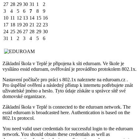
27
28
29
30
31
1
2
3
4
5
6
7
8
9
10
11
12
13
14
15
16
17
18
19
20
21
22
23
24
25
26
27
28
29
30
31
1
2
3
4
5
6
Základní škola v Teplé je připojena k síti eduroam. Ve škole je
vysíláno essid eduroam, ověřování je prováděno protokolem 802.1x.
Nastavení počítače pro práci s 802.1x naleznete na eduroam.cz .
Pro úspěšné ověření a následný přístup k internetu potřebujete znát
uživatelské jméno a heslo. Tyto údaje získáte u správce sítě své
domovské organizace.
Základní škola v Teplé is connected to the eduroam network. The
essid eduroam is broadcasted here. Authentication is based on the
802.1x protocol.
You need valid user credentials for successful login to the eduroam
network. You should obtain these credentials as well as