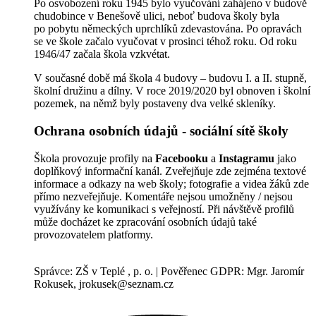
Po osvobození roku 1945 bylo vyučování zahájeno v budově
chudobince v Benešově ulici, neboť budova školy byla
po pobytu německých uprchlíků zdevastována. Po opravách
se ve škole začalo vyučovat v prosinci téhož roku. Od roku
1946/47 začala škola vzkvétat.
V současné době má škola 4 budovy – budovu I. a II. stupně,
školní družinu a dílny. V roce 2019/2020 byl obnoven i školní
pozemek, na němž byly postaveny dva velké skleníky.
Ochrana osobních údajů - sociální sítě školy
Škola provozuje profily na
Facebooku
a
Instagramu
jako
doplňkový informační kanál. Zveřejňuje zde zejména textové
informace a odkazy na web školy; fotografie a videa žáků zde
přímo nezveřejňuje. Komentáře nejsou umožněny / nejsou
využívány ke komunikaci s veřejností. Při návštěvě profilů
může docházet ke zpracování osobních údajů také
provozovatelem platformy.
Správce: ZŠ v Teplé , p. o. | Pověřenec GDPR: Mgr. Jaromír
Rokusek, jrokusek@seznam.cz