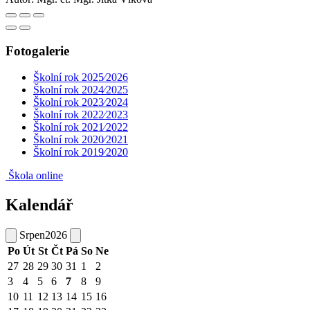
Fotogalerie
Školní rok 2025⁄2026
Školní rok 2024⁄2025
Školní rok 2023⁄2024
Školní rok 2022⁄2023
Školní rok 2021⁄2022
Školní rok 2020⁄2021
Školní rok 2019⁄2020
Škola online
Kalendář
Srpen
2026
Po
Út
St
Čt
Pá
So
Ne
27
28
29
30
31
1
2
3
4
5
6
7
8
9
10
11
12
13
14
15
16