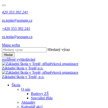
420 353 392 241
zs.tepla@seznam.cz
+420 353 392 241
zs.tepla@seznam.cz
Mapa webu
Hledaný výraz
Hledat
rozšířené vyhledávání
Základní škola v Teplé,
p.o.
Základní škola v Teplé,
p.o.
Škola
O nás
Budovy ZŠ
Speciální třída
Aktuality
Kalendář akcí