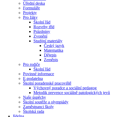
Úřední deska
Formuláře
Projekty
Pro žáky
Školní řád
Rozvrhy tříd
Prázdniny
Zvonění
Studijní materiály
Český jazyk
Matematika
Dějepis
Zeměpis
Pro rodiče
Školní řád
Povinné informace
E-podatelna
Školní poradenské pracoviště
Výchovný poradce a sociální pedagog
Metodik prevence sociálně patologických jevů
Naše úspěchy
Školní soutěže a olympiády
Zaměstnanci školy
Školská rada
Jídelna