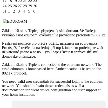
17
18
19
20
21
22
23
24
25
26
27
28
29
30
31
1
2
3
4
5
6
Základní škola v Teplé je připojena k síti eduroam. Ve škole je
vysíláno essid eduroam, ověřování je prováděno protokolem 802.1x.
Nastavení počítače pro práci s 802.1x naleznete na eduroam.cz .
Pro úspěšné ověření a následný přístup k internetu potřebujete znát
uživatelské jméno a heslo. Tyto údaje získáte u správce sítě své
domovské organizace.
Základní škola v Teplé is connected to the eduroam network. The
essid eduroam is broadcasted here. Authentication is based on the
802.1x protocol.
You need valid user credentials for successful login to the eduroam
network. You should obtain these credentials as well as
documentation for client device configuration and user support at
your home institution.