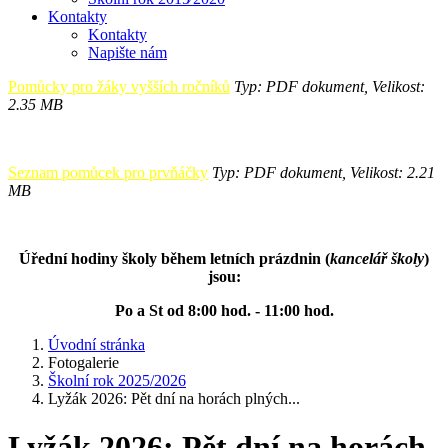
Kontakty
Kontakty
Napište nám
Pomůcky pro žáky vyšších ročníků
Typ: PDF dokument, Velikost:
2.35 MB
Seznam pomůcek pro prvňáčky
Typ: PDF dokument, Velikost: 2.21
MB
Úřední hodiny školy během letních prázdnin (
kancelář školy
)
jsou:
Po a St od 8:00 hod. - 11:00 hod.
Úvodní stránka
Fotogalerie
Školní rok 2025/2026
Lyžák 2026: Pět dní na horách plných...
Lyžák 2026: Pět dní na horách