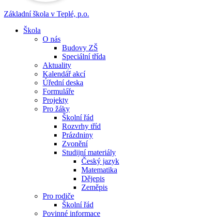
Základní škola v Teplé,
p.o.
Škola
O nás
Budovy ZŠ
Speciální třída
Aktuality
Kalendář akcí
Úřední deska
Formuláře
Projekty
Pro žáky
Školní řád
Rozvrhy tříd
Prázdniny
Zvonění
Studijní materiály
Český jazyk
Matematika
Dějepis
Zeměpis
Pro rodiče
Školní řád
Povinné informace