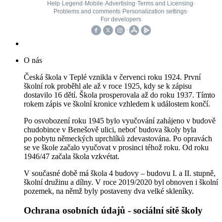
O nás
Česká škola v Teplé vznikla v červenci roku 1924. První
školní rok proběhl ale až v roce 1925, kdy se k zápisu
dostavilo 16 dětí. Škola prosperovala až do roku 1937. Tímto
rokem zápis ve školní kronice vzhledem k událostem končí.
Po osvobození roku 1945 bylo vyučování zahájeno v budově
chudobince v Benešově ulici, neboť budova školy byla
po pobytu německých uprchlíků zdevastována. Po opravách
se ve škole začalo vyučovat v prosinci téhož roku. Od roku
1946/47 začala škola vzkvétat.
V současné době má škola 4 budovy – budovu I. a II. stupně,
školní družinu a dílny. V roce 2019/2020 byl obnoven i školní
pozemek, na němž byly postaveny dva velké skleníky.
Ochrana osobních údajů - sociální sítě školy