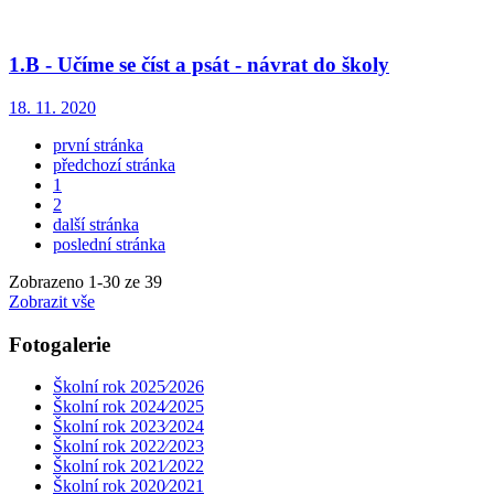
1.B - Učíme se číst a psát - návrat do školy
18. 11. 2020
první stránka
předchozí stránka
1
2
další stránka
poslední stránka
Zobrazeno
1
-
30
ze 39
Zobrazit vše
Fotogalerie
Školní rok 2025⁄2026
Školní rok 2024⁄2025
Školní rok 2023⁄2024
Školní rok 2022⁄2023
Školní rok 2021⁄2022
Školní rok 2020⁄2021