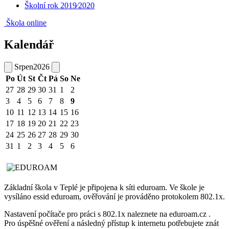
Školní rok 2019⁄2020
Škola online
Kalendář
Srpen
2026
Po
Út
St
Čt
Pá
So
Ne
27
28
29
30
31
1
2
3
4
5
6
7
8
9
10
11
12
13
14
15
16
17
18
19
20
21
22
23
24
25
26
27
28
29
30
31
1
2
3
4
5
6
Základní škola v Teplé je připojena k síti eduroam. Ve škole je
vysíláno essid eduroam, ověřování je prováděno protokolem 802.1x.
Nastavení počítače pro práci s 802.1x naleznete na eduroam.cz .
Pro úspěšné ověření a následný přístup k internetu potřebujete znát