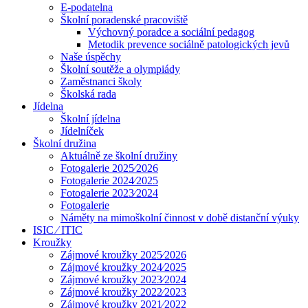
E-podatelna
Školní poradenské pracoviště
Výchovný poradce a sociální pedagog
Metodik prevence sociálně patologických jevů
Naše úspěchy
Školní soutěže a olympiády
Zaměstnanci školy
Školská rada
Jídelna
Školní jídelna
Jídelníček
Školní družina
Aktuálně ze školní družiny
Fotogalerie 2025⁄2026
Fotogalerie 2024⁄2025
Fotogalerie 2023⁄2024
Fotogalerie
Náměty na mimoškolní činnost v době distanční výuky
ISIC ⁄ ITIC
Kroužky
Zájmové kroužky 2025⁄2026
Zájmové kroužky 2024⁄2025
Zájmové kroužky 2023⁄2024
Zájmové kroužky 2022⁄2023
Zájmové kroužky 2021⁄2022