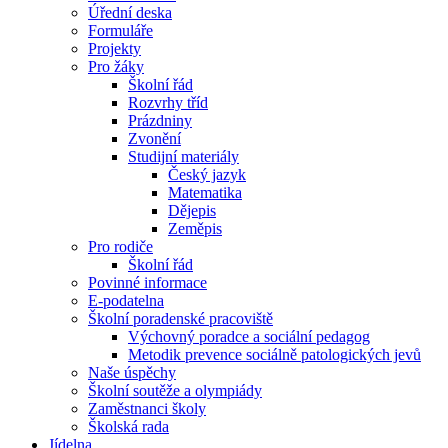
Úřední deska
Formuláře
Projekty
Pro žáky
Školní řád
Rozvrhy tříd
Prázdniny
Zvonění
Studijní materiály
Český jazyk
Matematika
Dějepis
Zeměpis
Pro rodiče
Školní řád
Povinné informace
E-podatelna
Školní poradenské pracoviště
Výchovný poradce a sociální pedagog
Metodik prevence sociálně patologických jevů
Naše úspěchy
Školní soutěže a olympiády
Zaměstnanci školy
Školská rada
Jídelna