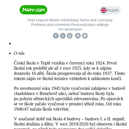
O nás
Česká škola v Teplé vznikla v červenci roku 1924. První
školní rok proběhl ale až v roce 1925, kdy se k zápisu
dostavilo 16 dětí. Škola prosperovala až do roku 1937. Tímto
rokem zápis ve školní kronice vzhledem k událostem končí.
Po osvobození roku 1945 bylo vyučování zahájeno v budově
chudobince v Benešově ulici, neboť budova školy byla
po pobytu německých uprchlíků zdevastována. Po opravách
se ve škole začalo vyučovat v prosinci téhož roku. Od roku
1946/47 začala škola vzkvétat.
V současné době má škola 4 budovy – budovu I. a II. stupně,
školní družinu a dílny. V roce 2019/2020 byl obnoven i školní