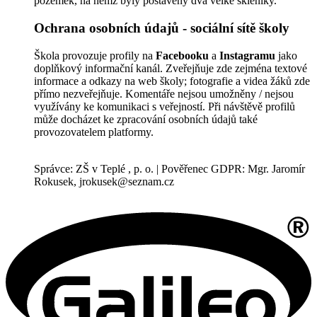
pozemek, na němž byly postaveny dva velké skleníky.
Ochrana osobních údajů - sociální sítě školy
Škola provozuje profily na
Facebooku
a
Instagramu
jako
doplňkový informační kanál. Zveřejňuje zde zejména textové
informace a odkazy na web školy; fotografie a videa žáků zde
přímo nezveřejňuje. Komentáře nejsou umožněny / nejsou
využívány ke komunikaci s veřejností. Při návštěvě profilů
může docházet ke zpracování osobních údajů také
provozovatelem platformy.
Správce: ZŠ v Teplé , p. o. | Pověřenec GDPR: Mgr. Jaromír
Rokusek, jrokusek@seznam.cz