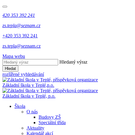
420 353 392 241
zs.tepla@seznam.cz
+420 353 392 241
zs.tepla@seznam.cz
Mapa webu
Hledaný výraz
Hledat
rozšířené vyhledávání
Základní škola v Teplé,
p.o.
Základní škola v Teplé,
p.o.
Škola
O nás
Budovy ZŠ
Speciální třída
Aktuality
Kalendář akcí