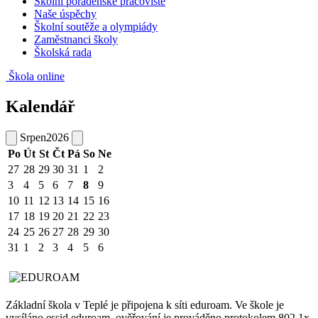
Školní poradenské pracoviště
Naše úspěchy
Školní soutěže a olympiády
Zaměstnanci školy
Školská rada
Škola online
Kalendář
Srpen
2026
Po
Út
St
Čt
Pá
So
Ne
27
28
29
30
31
1
2
3
4
5
6
7
8
9
10
11
12
13
14
15
16
17
18
19
20
21
22
23
24
25
26
27
28
29
30
31
1
2
3
4
5
6
Základní škola v Teplé je připojena k síti eduroam. Ve škole je
vysíláno essid eduroam, ověřování je prováděno protokolem 802.1x.