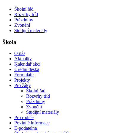
Školní řád
Rozvrhy tříd
Prázdniny
Zvonění
Studijní materiály
Škola
O nás
Aktuality
Kalendář akcí
Úřední deska
Formuláře
Projekty
Pro žáky
Školní řád
Rozvrhy tříd
Prázdniny
Zvonění
Studijní materiály
Pro rodiče
Povinné informace
E-podatelna