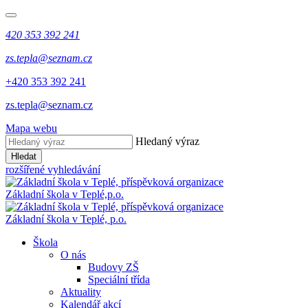
420 353 392 241
zs.tepla@seznam.cz
+420 353 392 241
zs.tepla@seznam.cz
Mapa webu
Hledaný výraz
Hledat
rozšířené vyhledávání
Základní škola v Teplé,
p.o.
Základní škola v Teplé,
p.o.
Škola
O nás
Budovy ZŠ
Speciální třída
Aktuality
Kalendář akcí