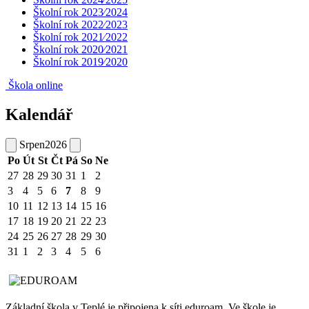
Školní rok 2023⁄2024
Školní rok 2022⁄2023
Školní rok 2021⁄2022
Školní rok 2020⁄2021
Školní rok 2019⁄2020
Škola online
Kalendář
Srpen
2026
Po
Út
St
Čt
Pá
So
Ne
27
28
29
30
31
1
2
3
4
5
6
7
8
9
10
11
12
13
14
15
16
17
18
19
20
21
22
23
24
25
26
27
28
29
30
31
1
2
3
4
5
6
Základní škola v Teplé je připojena k síti eduroam. Ve škole je