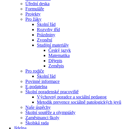
Úřední deska
Formuláře
Projekty
Pro žáky
Školní řád
Rozvrhy tříd
Prázdniny
Zvonění
Studijní materiály
Český jazyk
Matematika
Dějepis
Zeměpis
Pro rodiče
Školní řád
Povinné informace
E-podatelna
Školní poradenské pracoviště
Výchovný poradce a sociální pedagog
Metodik prevence sociálně patologických jevů
Naše úspěchy
Školní soutěže a olympiády
Zaměstnanci školy
Školská rada
Jídelna