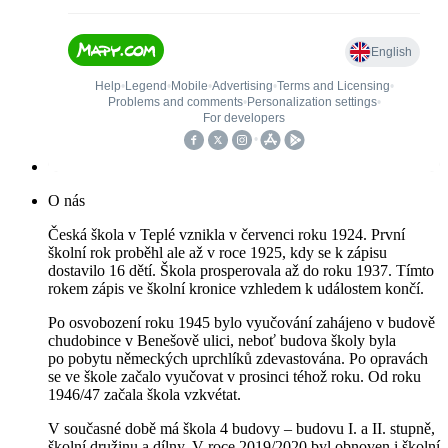
O nás
Česká škola v Teplé vznikla v červenci roku 1924. První
školní rok proběhl ale až v roce 1925, kdy se k zápisu
dostavilo 16 dětí. Škola prosperovala až do roku 1937. Tímto
rokem zápis ve školní kronice vzhledem k událostem končí.
Po osvobození roku 1945 bylo vyučování zahájeno v budově
chudobince v Benešově ulici, neboť budova školy byla
po pobytu německých uprchlíků zdevastována. Po opravách
se ve škole začalo vyučovat v prosinci téhož roku. Od roku
1946/47 začala škola vzkvétat.
V současné době má škola 4 budovy – budovu I. a II. stupně,
školní družinu a dílny. V roce 2019/2020 byl obnoven i školní