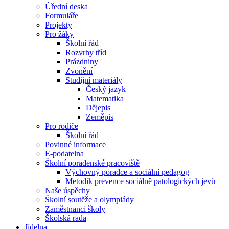
Úřední deska
Formuláře
Projekty
Pro žáky
Školní řád
Rozvrhy tříd
Prázdniny
Zvonění
Studijní materiály
Český jazyk
Matematika
Dějepis
Zeměpis
Pro rodiče
Školní řád
Povinné informace
E-podatelna
Školní poradenské pracoviště
Výchovný poradce a sociální pedagog
Metodik prevence sociálně patologických jevů
Naše úspěchy
Školní soutěže a olympiády
Zaměstnanci školy
Školská rada
Jídelna