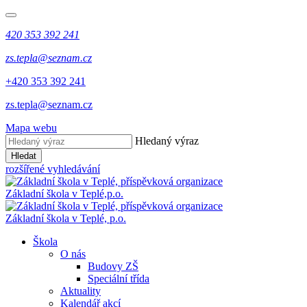
420 353 392 241
zs.tepla@seznam.cz
+420 353 392 241
zs.tepla@seznam.cz
Mapa webu
Hledaný výraz
Hledat
rozšířené vyhledávání
Základní škola v Teplé,
p.o.
Základní škola v Teplé,
p.o.
Škola
O nás
Budovy ZŠ
Speciální třída
Aktuality
Kalendář akcí