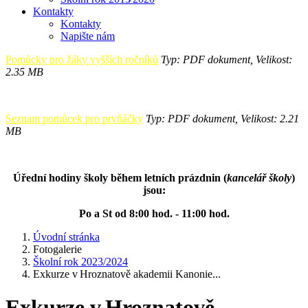
Kontakty
Kontakty
Napište nám
Pomůcky pro žáky vyšších ročníků
Typ: PDF dokument, Velikost:
2.35 MB
Seznam pomůcek pro prvňáčky
Typ: PDF dokument, Velikost: 2.21
MB
Úřední hodiny školy během letních prázdnin (
kancelář školy
)
jsou:
Po a St od 8:00 hod. - 11:00 hod.
Úvodní stránka
Fotogalerie
Školní rok 2023/2024
Exkurze v Hroznatově akademii Kanonie...
Exkurze v Hroznatově