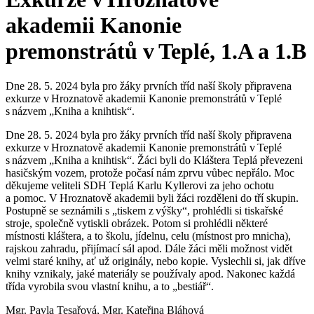
akademii Kanonie
premonstrátů v Teplé, 1.A a 1.B
Dne 28. 5. 2024 byla pro žáky prvních tříd naší školy připravena
exkurze v Hroznatově akademii Kanonie premonstrátů v Teplé
s názvem „Kniha a knihtisk“.
Dne 28. 5. 2024 byla pro žáky prvních tříd naší školy připravena
exkurze v Hroznatově akademii Kanonie premonstrátů v Teplé
s názvem „Kniha a knihtisk“. Žáci byli do Kláštera Teplá převezeni
hasičským vozem, protože počasí nám zprvu vůbec nepřálo. Moc
děkujeme veliteli SDH Teplá Karlu Kyllerovi za jeho ochotu
a pomoc. V Hroznatově akademii byli žáci rozděleni do tří skupin.
Postupně se seznámili s „tiskem z výšky“, prohlédli si tiskařské
stroje, společně vytiskli obrázek. Potom si prohlédli některé
místnosti kláštera, a to školu, jídelnu, celu (místnost pro mnicha),
rajskou zahradu, přijímací sál apod. Dále žáci měli možnost vidět
velmi staré knihy, ať už originály, nebo kopie. Vyslechli si, jak dříve
knihy vznikaly, jaké materiály se používaly apod. Nakonec každá
třída vyrobila svou vlastní knihu, a to „bestiář“.
Mgr. Pavla Tesařová, Mgr. Kateřina Bláhová