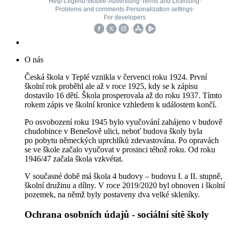
O nás
Česká škola v Teplé vznikla v červenci roku 1924. První
školní rok proběhl ale až v roce 1925, kdy se k zápisu
dostavilo 16 dětí. Škola prosperovala až do roku 1937. Tímto
rokem zápis ve školní kronice vzhledem k událostem končí.
Po osvobození roku 1945 bylo vyučování zahájeno v budově
chudobince v Benešově ulici, neboť budova školy byla
po pobytu německých uprchlíků zdevastována. Po opravách
se ve škole začalo vyučovat v prosinci téhož roku. Od roku
1946/47 začala škola vzkvétat.
V současné době má škola 4 budovy – budovu I. a II. stupně,
školní družinu a dílny. V roce 2019/2020 byl obnoven i školní
pozemek, na němž byly postaveny dva velké skleníky.
Ochrana osobních údajů - sociální sítě školy