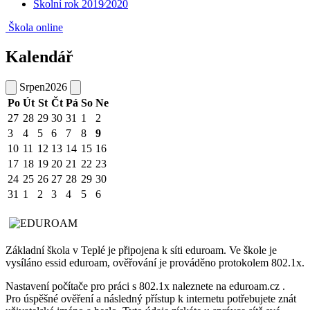
Školní rok 2019⁄2020
Škola online
Kalendář
Srpen
2026
Po
Út
St
Čt
Pá
So
Ne
27
28
29
30
31
1
2
3
4
5
6
7
8
9
10
11
12
13
14
15
16
17
18
19
20
21
22
23
24
25
26
27
28
29
30
31
1
2
3
4
5
6
Základní škola v Teplé je připojena k síti eduroam. Ve škole je
vysíláno essid eduroam, ověřování je prováděno protokolem 802.1x.
Nastavení počítače pro práci s 802.1x naleznete na eduroam.cz .
Pro úspěšné ověření a následný přístup k internetu potřebujete znát