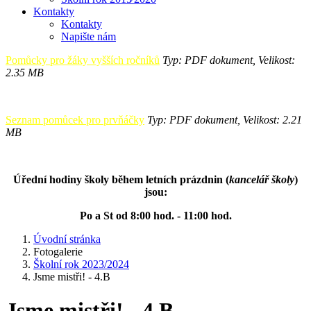
Kontakty
Kontakty
Napište nám
Pomůcky pro žáky vyšších ročníků
Typ: PDF dokument, Velikost:
2.35 MB
Seznam pomůcek pro prvňáčky
Typ: PDF dokument, Velikost: 2.21
MB
Úřední hodiny školy během letních prázdnin (
kancelář školy
)
jsou:
Po a St od 8:00 hod. - 11:00 hod.
Úvodní stránka
Fotogalerie
Školní rok 2023/2024
Jsme mistři! - 4.B
Jsme mistři! - 4.B