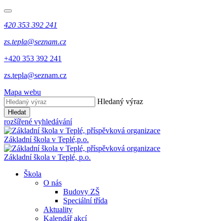
420 353 392 241
zs.tepla@seznam.cz
+420 353 392 241
zs.tepla@seznam.cz
Mapa webu
Hledaný výraz
Hledat
rozšířené vyhledávání
Základní škola v Teplé,
p.o.
Základní škola v Teplé,
p.o.
Škola
O nás
Budovy ZŠ
Speciální třída
Aktuality
Kalendář akcí