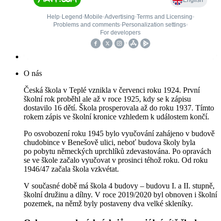
O nás
Česká škola v Teplé vznikla v červenci roku 1924. První
školní rok proběhl ale až v roce 1925, kdy se k zápisu
dostavilo 16 dětí. Škola prosperovala až do roku 1937. Tímto
rokem zápis ve školní kronice vzhledem k událostem končí.
Po osvobození roku 1945 bylo vyučování zahájeno v budově
chudobince v Benešově ulici, neboť budova školy byla
po pobytu německých uprchlíků zdevastována. Po opravách
se ve škole začalo vyučovat v prosinci téhož roku. Od roku
1946/47 začala škola vzkvétat.
V současné době má škola 4 budovy – budovu I. a II. stupně,
školní družinu a dílny. V roce 2019/2020 byl obnoven i školní
pozemek, na němž byly postaveny dva velké skleníky.