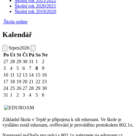
Školní rok 2021⁄2022
Školní rok 2020⁄2021
Školní rok 2019⁄2020
Škola online
Kalendář
Srpen
2026
Po
Út
St
Čt
Pá
So
Ne
27
28
29
30
31
1
2
3
4
5
6
7
8
9
10
11
12
13
14
15
16
17
18
19
20
21
22
23
24
25
26
27
28
29
30
31
1
2
3
4
5
6
Základní škola v Teplé je připojena k síti eduroam. Ve škole je
vysíláno essid eduroam, ověřování je prováděno protokolem 802.1x.
Nastavení počítače pro práci s 802.1x naleznete na eduroam.cz .