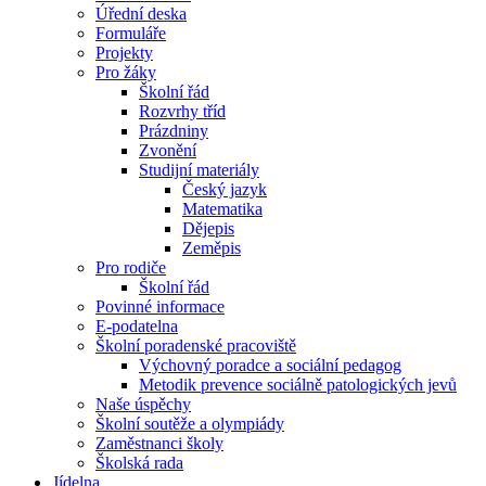
Úřední deska
Formuláře
Projekty
Pro žáky
Školní řád
Rozvrhy tříd
Prázdniny
Zvonění
Studijní materiály
Český jazyk
Matematika
Dějepis
Zeměpis
Pro rodiče
Školní řád
Povinné informace
E-podatelna
Školní poradenské pracoviště
Výchovný poradce a sociální pedagog
Metodik prevence sociálně patologických jevů
Naše úspěchy
Školní soutěže a olympiády
Zaměstnanci školy
Školská rada
Jídelna