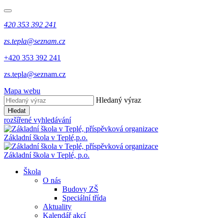
420 353 392 241
zs.tepla@seznam.cz
+420 353 392 241
zs.tepla@seznam.cz
Mapa webu
Hledaný výraz
Hledat
rozšířené vyhledávání
Základní škola v Teplé,
p.o.
Základní škola v Teplé,
p.o.
Škola
O nás
Budovy ZŠ
Speciální třída
Aktuality
Kalendář akcí