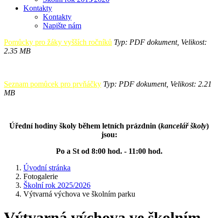
Kontakty
Kontakty
Napište nám
Pomůcky pro žáky vyšších ročníků
Typ: PDF dokument, Velikost:
2.35 MB
Seznam pomůcek pro prvňáčky
Typ: PDF dokument, Velikost: 2.21
MB
Úřední hodiny školy během letních prázdnin (
kancelář školy
)
jsou:
Po a St od 8:00 hod. - 11:00 hod.
Úvodní stránka
Fotogalerie
Školní rok 2025/2026
Výtvarná výchova ve školním parku
Výtvarná výchova ve školním