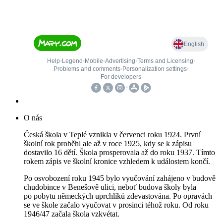
O nás
Česká škola v Teplé vznikla v červenci roku 1924. První
školní rok proběhl ale až v roce 1925, kdy se k zápisu
dostavilo 16 dětí. Škola prosperovala až do roku 1937. Tímto
rokem zápis ve školní kronice vzhledem k událostem končí.
Po osvobození roku 1945 bylo vyučování zahájeno v budově
chudobince v Benešově ulici, neboť budova školy byla
po pobytu německých uprchlíků zdevastována. Po opravách
se ve škole začalo vyučovat v prosinci téhož roku. Od roku
1946/47 začala škola vzkvétat.