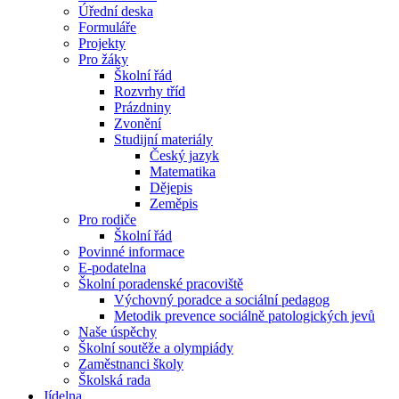
Úřední deska
Formuláře
Projekty
Pro žáky
Školní řád
Rozvrhy tříd
Prázdniny
Zvonění
Studijní materiály
Český jazyk
Matematika
Dějepis
Zeměpis
Pro rodiče
Školní řád
Povinné informace
E-podatelna
Školní poradenské pracoviště
Výchovný poradce a sociální pedagog
Metodik prevence sociálně patologických jevů
Naše úspěchy
Školní soutěže a olympiády
Zaměstnanci školy
Školská rada
Jídelna