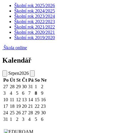
Školní rok 2025⁄2026
Školní rok 2024⁄2025
Školní rok 2023⁄2024
Školní rok 2022⁄2023
Školní rok 2021⁄2022
Školní rok 2020⁄2021
Školní rok 2019⁄2020
Škola online
Kalendář
Srpen
2026
Po
Út
St
Čt
Pá
So
Ne
27
28
29
30
31
1
2
3
4
5
6
7
8
9
10
11
12
13
14
15
16
17
18
19
20
21
22
23
24
25
26
27
28
29
30
31
1
2
3
4
5
6