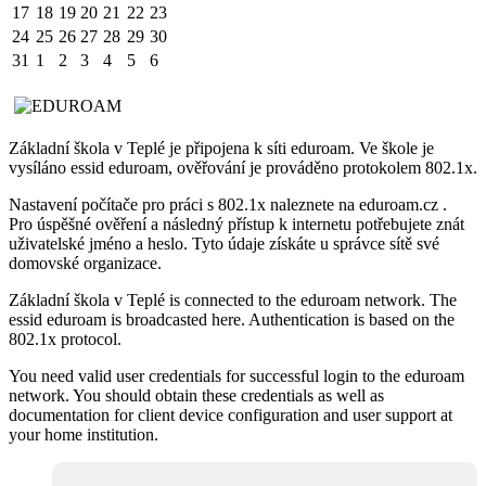
17
18
19
20
21
22
23
24
25
26
27
28
29
30
31
1
2
3
4
5
6
Základní škola v Teplé je připojena k síti eduroam. Ve škole je
vysíláno essid eduroam, ověřování je prováděno protokolem 802.1x.
Nastavení počítače pro práci s 802.1x naleznete na eduroam.cz .
Pro úspěšné ověření a následný přístup k internetu potřebujete znát
uživatelské jméno a heslo. Tyto údaje získáte u správce sítě své
domovské organizace.
Základní škola v Teplé is connected to the eduroam network. The
essid eduroam is broadcasted here. Authentication is based on the
802.1x protocol.
You need valid user credentials for successful login to the eduroam
network. You should obtain these credentials as well as
documentation for client device configuration and user support at
your home institution.