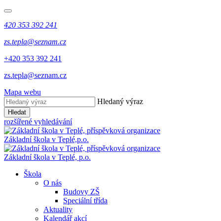
420 353 392 241
zs.tepla@seznam.cz
+420 353 392 241
zs.tepla@seznam.cz
Mapa webu
Hledaný výraz
Hledat
rozšířené vyhledávání
Základní škola v Teplé,
p.o.
Základní škola v Teplé,
p.o.
Škola
O nás
Budovy ZŠ
Speciální třída
Aktuality
Kalendář akcí