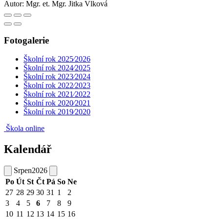
Autor:
Mgr. et. Mgr. Jitka Vlková
Fotogalerie
Školní rok 2025⁄2026
Školní rok 2024⁄2025
Školní rok 2023⁄2024
Školní rok 2022⁄2023
Školní rok 2021⁄2022
Školní rok 2020⁄2021
Školní rok 2019⁄2020
Škola online
Kalendář
Srpen
2026
Po
Út
St
Čt
Pá
So
Ne
27
28
29
30
31
1
2
3
4
5
6
7
8
9
10
11
12
13
14
15
16