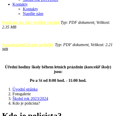
Kontakty
Kontakty
Napište nám
Pomůcky pro žáky vyšších ročníků
Typ: PDF dokument, Velikost:
2.35 MB
Seznam pomůcek pro prvňáčky
Typ: PDF dokument, Velikost: 2.21
MB
Úřední hodiny školy během letních prázdnin (
kancelář školy
)
jsou:
Po a St od 8:00 hod. - 11:00 hod.
Úvodní stránka
Fotogalerie
Školní rok 2023/2024
Kdo je policista?
Kdo je policista?