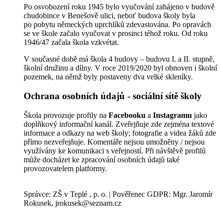
Po osvobození roku 1945 bylo vyučování zahájeno v budově
chudobince v Benešově ulici, neboť budova školy byla
po pobytu německých uprchlíků zdevastována. Po opravách
se ve škole začalo vyučovat v prosinci téhož roku. Od roku
1946/47 začala škola vzkvétat.
V současné době má škola 4 budovy – budovu I. a II. stupně,
školní družinu a dílny. V roce 2019/2020 byl obnoven i školní
pozemek, na němž byly postaveny dva velké skleníky.
Ochrana osobních údajů - sociální sítě školy
Škola provozuje profily na
Facebooku
a
Instagramu
jako
doplňkový informační kanál. Zveřejňuje zde zejména textové
informace a odkazy na web školy; fotografie a videa žáků zde
přímo nezveřejňuje. Komentáře nejsou umožněny / nejsou
využívány ke komunikaci s veřejností. Při návštěvě profilů
může docházet ke zpracování osobních údajů také
provozovatelem platformy.
Správce: ZŠ v Teplé , p. o. | Pověřenec GDPR: Mgr. Jaromír
Rokusek, jrokusek@seznam.cz