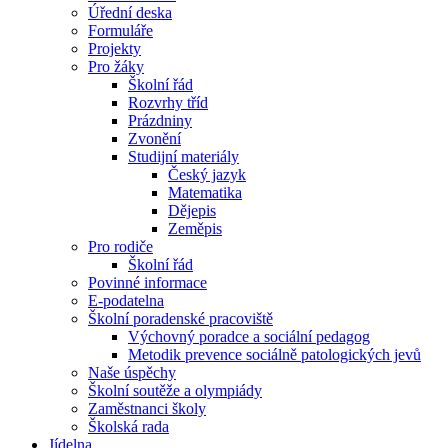
Úřední deska
Formuláře
Projekty
Pro žáky
Školní řád
Rozvrhy tříd
Prázdniny
Zvonění
Studijní materiály
Český jazyk
Matematika
Dějepis
Zeměpis
Pro rodiče
Školní řád
Povinné informace
E-podatelna
Školní poradenské pracoviště
Výchovný poradce a sociální pedagog
Metodik prevence sociálně patologických jevů
Naše úspěchy
Školní soutěže a olympiády
Zaměstnanci školy
Školská rada
Jídelna