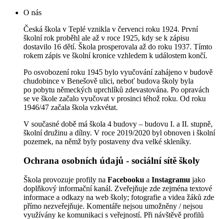
O nás
Česká škola v Teplé vznikla v červenci roku 1924. První
školní rok proběhl ale až v roce 1925, kdy se k zápisu
dostavilo 16 dětí. Škola prosperovala až do roku 1937. Tímto
rokem zápis ve školní kronice vzhledem k událostem končí.
Po osvobození roku 1945 bylo vyučování zahájeno v budově
chudobince v Benešově ulici, neboť budova školy byla
po pobytu německých uprchlíků zdevastována. Po opravách
se ve škole začalo vyučovat v prosinci téhož roku. Od roku
1946/47 začala škola vzkvétat.
V současné době má škola 4 budovy – budovu I. a II. stupně,
školní družinu a dílny. V roce 2019/2020 byl obnoven i školní
pozemek, na němž byly postaveny dva velké skleníky.
Ochrana osobních údajů - sociální sítě školy
Škola provozuje profily na
Facebooku
a
Instagramu
jako
doplňkový informační kanál. Zveřejňuje zde zejména textové
informace a odkazy na web školy; fotografie a videa žáků zde
přímo nezveřejňuje. Komentáře nejsou umožněny / nejsou
využívány ke komunikaci s veřejností. Při návštěvě profilů