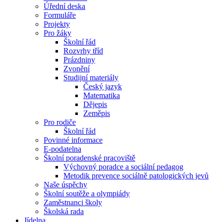
Úřední deska
Formuláře
Projekty
Pro žáky
Školní řád
Rozvrhy tříd
Prázdniny
Zvonění
Studijní materiály
Český jazyk
Matematika
Dějepis
Zeměpis
Pro rodiče
Školní řád
Povinné informace
E-podatelna
Školní poradenské pracoviště
Výchovný poradce a sociální pedagog
Metodik prevence sociálně patologických jevů
Naše úspěchy
Školní soutěže a olympiády
Zaměstnanci školy
Školská rada
Jídelna