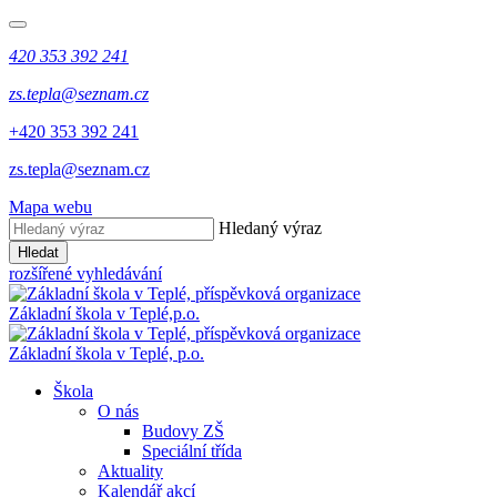
420 353 392 241
zs.tepla@seznam.cz
+420 353 392 241
zs.tepla@seznam.cz
Mapa webu
Hledaný výraz
Hledat
rozšířené vyhledávání
Základní škola v Teplé,
p.o.
Základní škola v Teplé,
p.o.
Škola
O nás
Budovy ZŠ
Speciální třída
Aktuality
Kalendář akcí