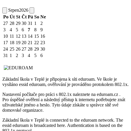
Srpen
2026
Po
Út
St
Čt
Pá
So
Ne
27
28
29
30
31
1
2
3
4
5
6
7
8
9
10
11
12
13
14
15
16
17
18
19
20
21
22
23
24
25
26
27
28
29
30
31
1
2
3
4
5
6
Základní škola v Teplé je připojena k síti eduroam. Ve škole je
vysíláno essid eduroam, ověřování je prováděno protokolem 802.1x.
Nastavení počítače pro práci s 802.1x naleznete na eduroam.cz .
Pro úspěšné ověření a následný přístup k internetu potřebujete znát
uživatelské jméno a heslo. Tyto údaje získáte u správce sítě své
domovské organizace.
Základní škola v Teplé is connected to the eduroam network. The
essid eduroam is broadcasted here. Authentication is based on the
802.1x protocol.